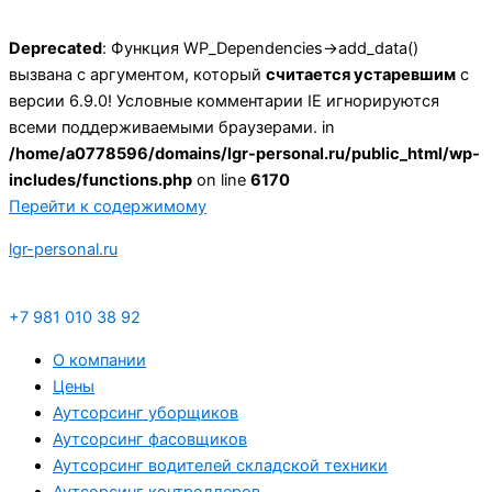
Deprecated
: Функция WP_Dependencies->add_data()
вызвана с аргументом, который
считается устаревшим
с
версии 6.9.0! Условные комментарии IE игнорируются
всеми поддерживаемыми браузерами. in
/home/a0778596/domains/lgr-personal.ru/public_html/wp-
includes/functions.php
on line
6170
Перейти к содержимому
lgr-personal.ru
+7 981 010 38 92
О компании
Цены
Аутсорсинг уборщиков
Аутсорсинг фасовщиков
Аутсорсинг водителей складской техники
Аутсорсинг контроллеров