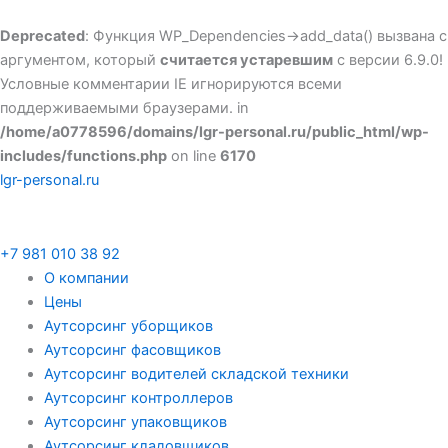
Перейти
к
Deprecated
: Функция WP_Dependencies->add_data() вызвана с
содержимому
аргументом, который
считается устаревшим
с версии 6.9.0!
Условные комментарии IE игнорируются всеми
поддерживаемыми браузерами. in
/home/a0778596/domains/lgr-personal.ru/public_html/wp-
includes/functions.php
on line
6170
lgr-personal.ru
+7 981 010 38 92
О компании
Цены
Аутсорсинг уборщиков
Аутсорсинг фасовщиков
Аутсорсинг водителей складской техники
Аутсорсинг контроллеров
Аутсорсинг упаковщиков
Аутсорсинг кладовщиков