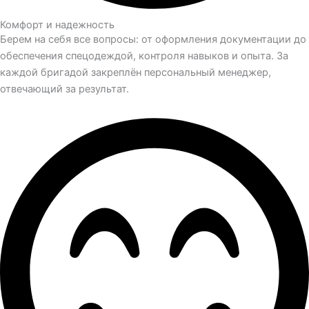
Комфорт и надежность
Берем на себя все вопросы: от оформления документации до
обеспечения спецодеждой, контроля навыков и опыта. За
каждой бригадой закреплён персональный менеджер,
отвечающий за результат.