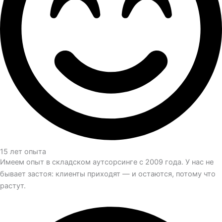
15 лет опыта
Имеем опыт в складском аутсорсинге с 2009 года. У нас не
бывает застоя: клиенты приходят — и остаются, потому что
растут.