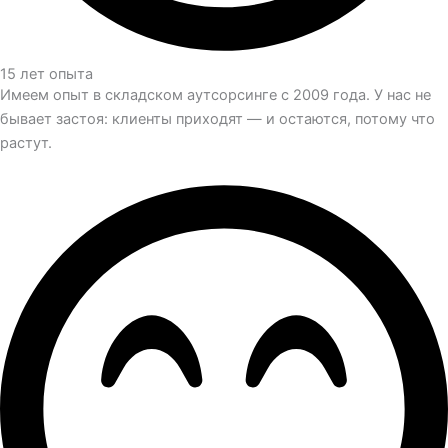
15 лет опыта
Имеем опыт в складском аутсорсинге с 2009 года. У нас не
бывает застоя: клиенты приходят — и остаются, потому что
растут.