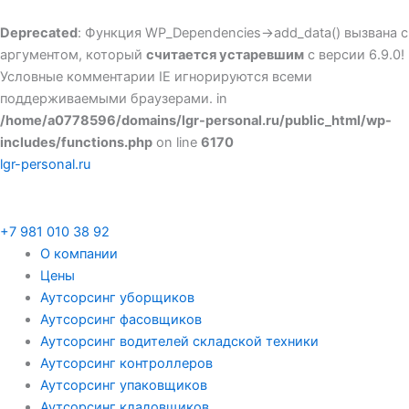
Перейти
к
Deprecated
: Функция WP_Dependencies->add_data() вызвана с
содержимому
аргументом, который
считается устаревшим
с версии 6.9.0!
Условные комментарии IE игнорируются всеми
поддерживаемыми браузерами. in
/home/a0778596/domains/lgr-personal.ru/public_html/wp-
includes/functions.php
on line
6170
lgr-personal.ru
+7 981 010 38 92
О компании
Цены
Аутсорсинг уборщиков
Аутсорсинг фасовщиков
Аутсорсинг водителей складской техники
Аутсорсинг контроллеров
Аутсорсинг упаковщиков
Аутсорсинг кладовщиков