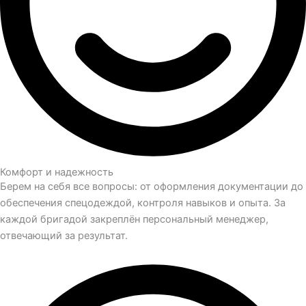
Комфорт и надежность
Берем на себя все вопросы: от оформления документации до
обеспечения спецодеждой, контроля навыков и опыта. За
каждой бригадой закреплён персональный менеджер,
отвечающий за результат.