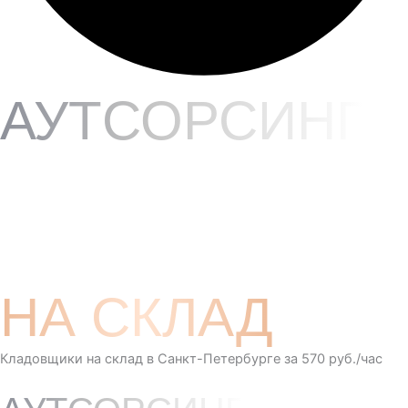
АУТСОРСИНГ
КЛАДОВЩИКО
В
НА СКЛАД
Кладовщики на склад в Санкт-Петербурге за 570 руб./час